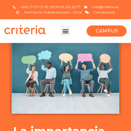
MAD 91 571 21 39 | BCN 93 265 26 77
info@criteria.es
Formación Subvencionada - Giros
Contáctanos
CAMPUS