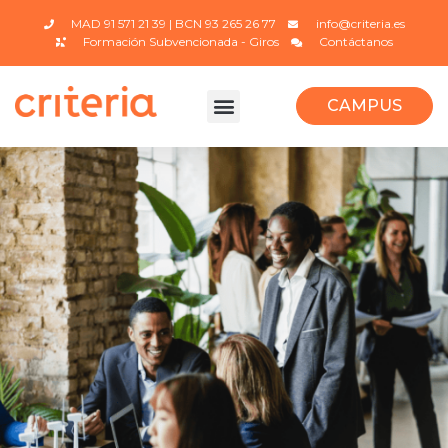
MAD 91 571 21 39 | BCN 93 265 26 77
info@criteria.es
Formación Subvencionada - Giros
Contáctanos
CAMPUS