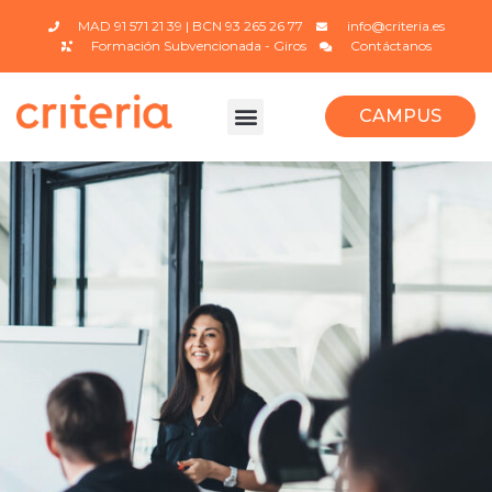
MAD 91 571 21 39 | BCN 93 265 26 77
info@criteria.es
Formación Subvencionada - Giros
Contáctanos
CAMPUS