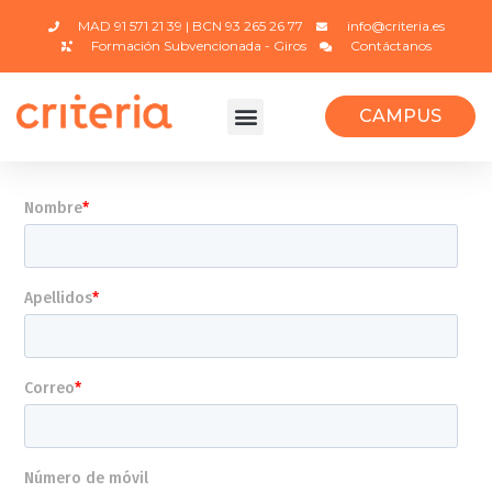
MAD 91 571 21 39 | BCN 93 265 26 77
info@criteria.es
Formación Subvencionada - Giros
Contáctanos
CAMPUS